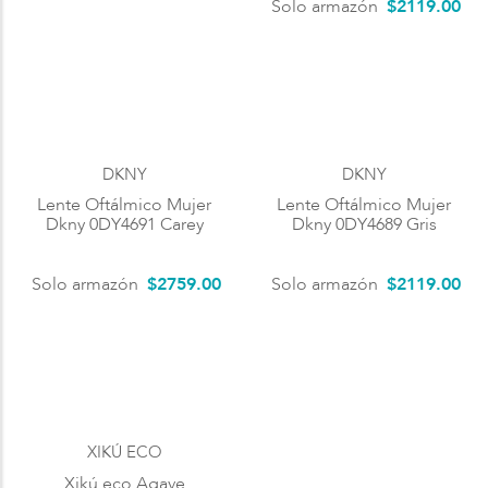
Solo armazón
$
2119
.
00
DKNY
DKNY
Lente Oftálmico Mujer
Lente Oftálmico Mujer
Dkny 0DY4691 Carey
Dkny 0DY4689 Gris
Solo armazón
$
2759
.
00
Solo armazón
$
2119
.
00
XIKÚ ECO
Xikú eco Agave