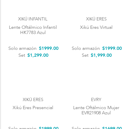
XIKÚ INFANTIL
XIKÚ ERES
Lente Oftálmico Infantil
Xikú Eres Virtual
HK7783 Azul
Solo armazón
$
1999
.
00
Solo armazón
$
1999
.
00
Set
$1,299.00
Set
$1,999.00
XIKÚ ERES
EVRY
Xikú Eres Presencial
Lente Oftálmico Mujer
EVR21908 Azul
Solo armazón
$
1999
.
00
Solo armazón
$
1699
.
00