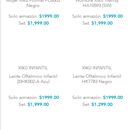
Mujer Xikú Formal FC8003
Hombre Xikú Trendy
Negro
HA10593 (SW)
Solo armazón
$
1999
.
00
Solo armazón
$
1999
.
00
Set
$1,999.00
Set
$1,999.00
XIKÚ INFANTIL
XIKÚ INFANTIL
Lente Oftálmico Infantil
Lente Oftálmico Infantil
20HK002-A Azul
HK7783 Negro
Solo armazón
$
1999
.
00
Solo armazón
$
1999
.
00
Set
$1,999.00
Set
$1,299.00