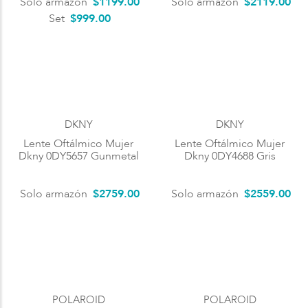
Solo armazón
$
1199
.
00
Solo armazón
$
2119
.
00
Set
$999.00
DKNY
DKNY
Lente Oftálmico Mujer
Lente Oftálmico Mujer
Dkny 0DY5657 Gunmetal
Dkny 0DY4688 Gris
Solo armazón
$
2759
.
00
Solo armazón
$
2559
.
00
POLAROID
POLAROID