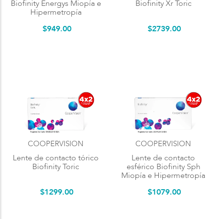
Biofinity Energys Miopía e
Biofinity Xr Toric
Hipermetropía
$
949
.
00
$
2739
.
00
COOPERVISION
COOPERVISION
Lente de contacto tórico
Lente de contacto
Biofinity Toric
esférico Biofinity Sph
Miopía e Hipermetropía
$
1299
.
00
$
1079
.
00