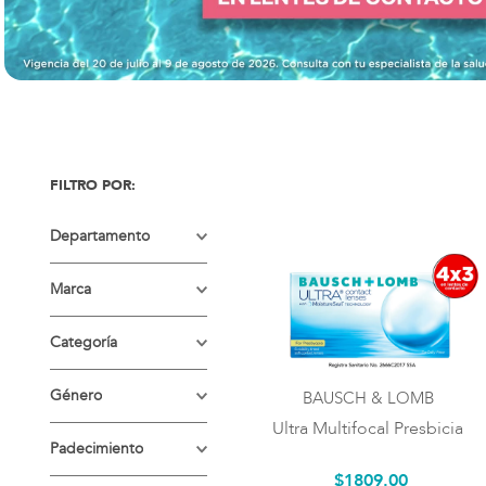
Departamento
LENTES DE
Marca
CONTACTO
BAUSCH & LOMB
Categoría
Lentes para Miopía
Género
BAUSCH & LOMB
Ultra Multifocal Presbicia
Lentes para
Unisex
Padecimiento
Astigmatismo
$
1809
.
00