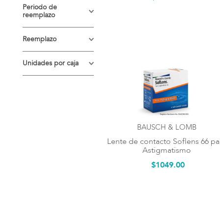
Astigmatismo
Periodo de
reemplazo
Mensual
Reemplazo
Mensual
Unidades por caja
6 unidades = 3
pares
BAUSCH & LOMB
Lente de contacto Soflens 66 pa
Astigmatismo
$
1049
.
00