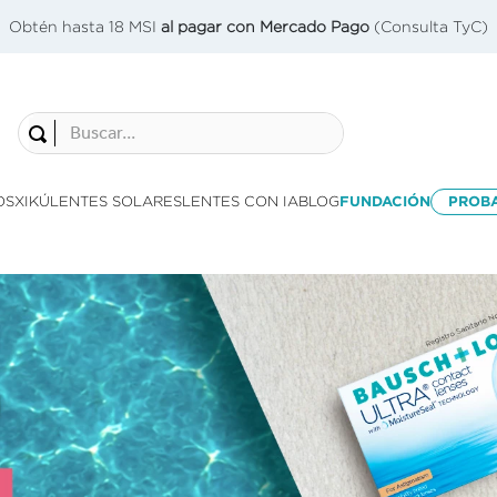
Obtén hasta 18 MSI
al pagar con Mercado Pago
(Consulta TyC)
Buscar...
OS
XIKÚ
LENTES SOLARES
LENTES CON IA
BLOG
FUNDACIÓN
PROB