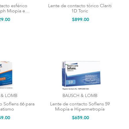
acto esférico
Lente de contacto tórico Clariti
 Sph Miopía e
1D Toric
etropía
29
.
00
$
899
.
00
 & LOMB
BAUSCH & LOMB
o Soflens 66 para
Lente de contacto Soflens 59
atismo
Miopía e Hipermetropía
49
.
00
$
659
.
00