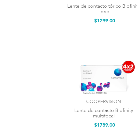
6 cajas
Lente de contacto tórico Biofini
Toric
1 par
$
1299
.
00
30 unidades
15Pares
COOPERVISION
Lente de contacto Biofinity
multifocal
$
1789
.
00