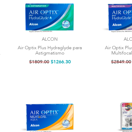
ALCON
AL
Air Optix Plus Hydraglyde para
Air Optix Pl
Astigmatismo
$
1809
.
00
$
1266
.
30
$
2849
.
00