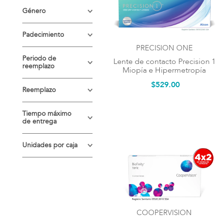
COOPERVISION
Lentes para Miopía
Género
PRECISION ONE
Lentes para
Unisex
Padecimiento
Astigmatismo
PRECISION ONE
Astigmatismo
Periodo de
Lentes para
Lente de contacto Precision 1
reemplazo
Presbicia
Miopía e Hipermetropía
Hipermetropía
$
529
.
00
Diario
Reemplazo
Miopía
Mensual
Diario
Tiempo máximo
Presbicia
de entrega
Mensual
7 días hábiles
Uso cosmético
Unidades por caja
5 dias hábiles
6 unidades = 3
pares
15 días hábiles
30 unidades = 15
pares
COOPERVISION