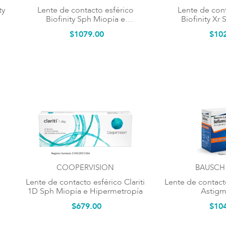
ty
Lente de contacto esférico
Lente de cont
Biofinity Sph Miopía e
Biofinity Xr
Hipermetropía
Hiperm
$
1079
.
00
$
10
COOPERVISION
BAUSCH
Lente de contacto esférico Clariti
Lente de contact
1D Sph Miopía e Hipermetropía
Astigm
$
679
.
00
$
10