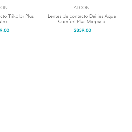
CON
ALCON
to Trikolor Plus
Lentes de contacto Dailies Aqua
tro
Comfort Plus Miopía e
Hipermetropía
9
.
00
$
839
.
00