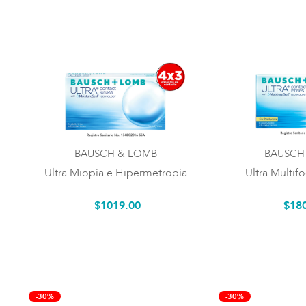
BAUSCH & LOMB
BAUSCH
Ultra Miopía e Hipermetropía
Ultra Multifo
$
1019
.
00
$
18
-30%
-30%