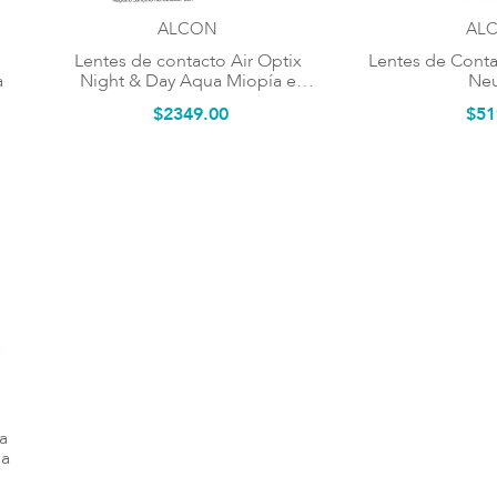
ALCON
AL
Lentes de contacto Air Optix
Lentes de Contac
a
Night & Day Aqua Miopía e
Neu
Hipermetropía
$
2349
.
00
$
51
a
ia