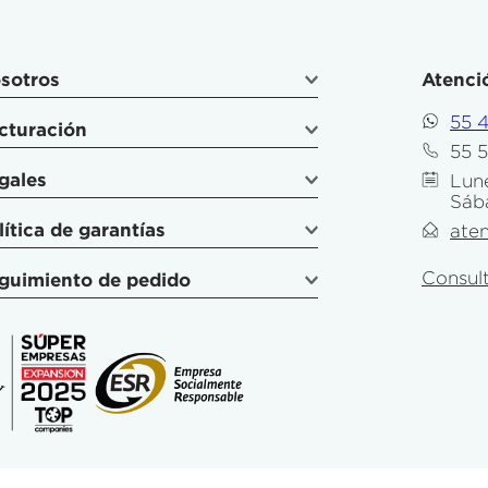
sotros
Atenció
55 
cturación
55 
gales
Lune
Sáb
lítica de garantías
ate
Consult
guimiento de pedido