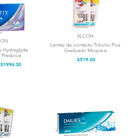
ALCON
CON
Lentes de contacto Trikolor Plus
us Hydraglyde
Graduado Miopía e
Multifocal Presbicia
Hipermetropía
$
519
.
00
$
1994
.
30