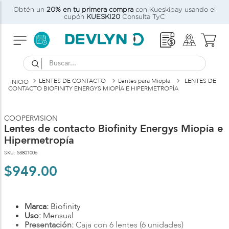
Obtén un
20% en tu primera compra
con Kueskipay usando el
C)
cupón
KUESKI20
Consulta TyC
Buscar...
LENTES DE CONTACTO
Lentes para Miopía
LENTES DE
CONTACTO BIOFINITY ENERGYS MIOPÍA E HIPERMETROPÍA
COOPERVISION
Lentes de contacto Biofinity Energys Miopía e
Hipermetropía
SKU
:
53801006
$
949
.
00
Marca:
Biofinity
Uso:
Mensual
Presentación:
Caja con 6 lentes (6 unidades)