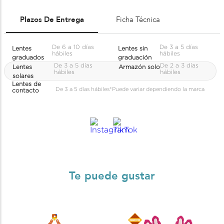
Plazos De Entrega
Ficha Técnica
De 6 a 10 días
De 3 a 5 días
Lentes
Lentes sin
hábiles
hábiles
graduados
graduación
De 3 a 5 días
De 2 a 3 días
Lentes
Armazón solo
hábiles
hábiles
solares
Lentes de
De 3 a 5 días hábiles
*Puede variar dependiendo la marca
contacto
Te puede gustar