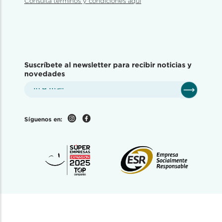
Consulta términos y condiciones aquí
Suscríbete al newsletter para recibir noticias y
novedades
Síguenos en: