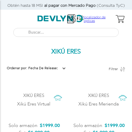
Obtén hasta 18 MSI
al pagar con Mercado Pago
(Consulta TyC)
Buscar...
XIKÚ ERES
Fecha De Release
Filtrar
XIKÚ ERES
XIKÚ ERES
Xikú Eres Virtual
Xikú Eres Merienda
Solo armazón
$
1999
.
00
Solo armazón
$
1999
.
00