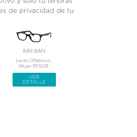
tivo y solo tú tendrás
es de privacidad de tu
RAY-BAN
Lente Oftálmico 
Mujer RX5228 
Negro
VER
DETALLE