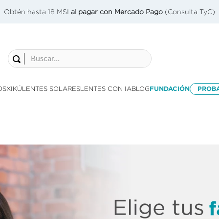
Obtén hasta 18 MSI
al pagar con Mercado Pago
(Consulta TyC)
Buscar...
OS
XIKÚ
LENTES SOLARES
LENTES CON IA
BLOG
FUNDACIÓN
PROB