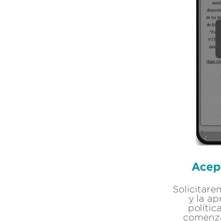
Acep
Solicitar
y la a
polític
comenza