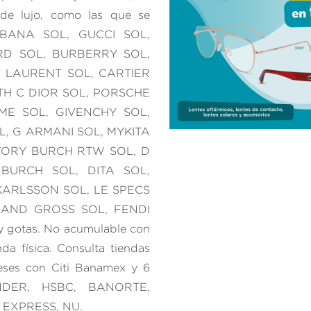
 de lujo, como las que se
BBANA SOL, GUCCI SOL,
D SOL, BURBERRY SOL,
 LAURENT SOL, CARTIER
 TH C DIOR SOL, PORSCHE
ME SOL, GIVENCHY SOL,
L, G ARMANI SOL, MYKITA
TORY BURCH RTW SOL, D
BURCH SOL, DITA SOL,
KARLSSON SOL, LE SPECS
 AND GROSS SOL, FENDI
y gotas. No acumulable con
da física. Consulta tiendas
ereses con Citi Banamex y 6
ANDER, HSBC, BANORTE,
 EXPRESS, NU.