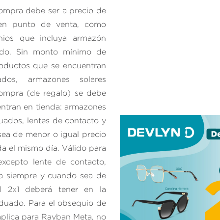
 compra debe ser a precio de
s en punto de venta, como
ios que incluya armazón
ado. Sin monto mínimo de
roductos que se encuentran
ados, armazones solares
ompra (de regalo) se debe
entran en tienda: armazones
uados, lentes de contacto y
sea de menor o igual precio
a el mismo día. Válido para
xcepto lente de contacto,
ra siempre y cuando sea de
l 2x1 deberá tener en la
duado. Para el obsequio de
 aplica para Rayban Meta, no