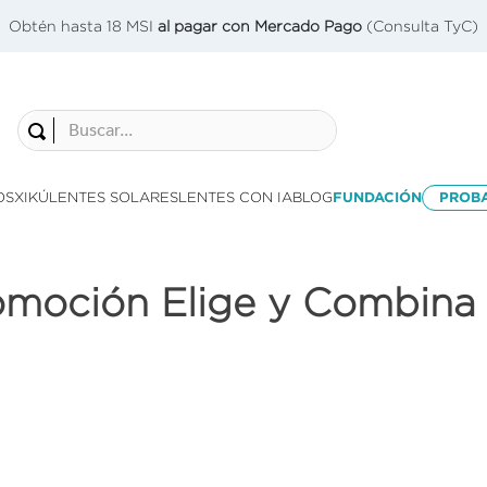
Obtén hasta 18 MSI
al pagar con Mercado Pago
(Consulta TyC)
Buscar...
OS
XIKÚ
LENTES SOLARES
LENTES CON IA
BLOG
FUNDACIÓN
PROB
omoción Elige y Combina 