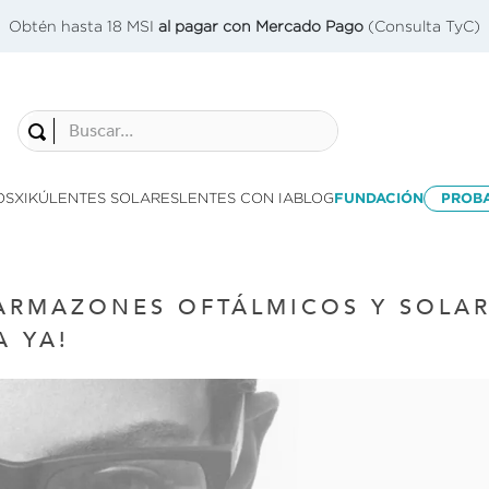
Obtén hasta 18 MSI
al pagar con Mercado Pago
(Consulta TyC)
Buscar...
OS
XIKÚ
LENTES SOLARES
LENTES CON IA
BLOG
FUNDACIÓN
PROB
RMAZONES OFTÁLMICOS Y SOLARES
 YA!