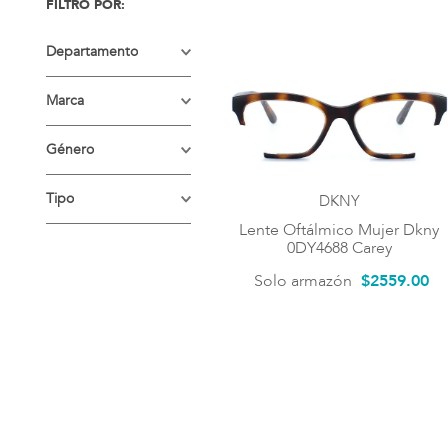
Departamento
LENTES
Marca
OFTÁLMICOS
DKNY
Género
Mujer
Tipo
DKNY
Lente Oftálmico Mujer Dkny
Lentes graduados
0DY4688 Carey
Solo armazón
$
2559
.
00