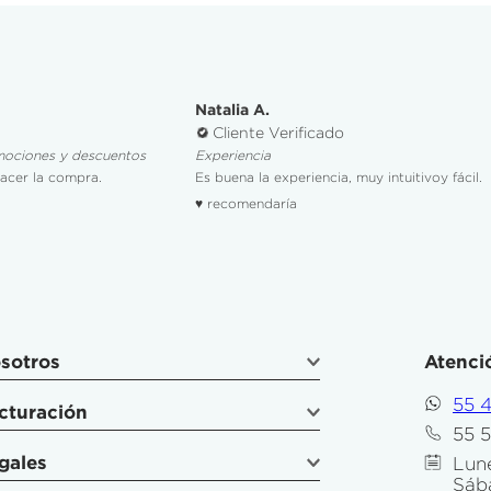
Natalia A.
Cliente Verificado
mociones y descuentos
Experiencia
hacer la compra.
Es buena la experiencia, muy intuitivoy fácil.
♥ recomendaría
sotros
Atenció
55 
cturación
55 
gales
Lune
Sáb