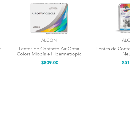
ALCON
AL
s
Lentes de Contacto Air Optix
Lentes de Contac
Colors Miopía e Hipermetropía
Neu
$
809
.
00
$
51