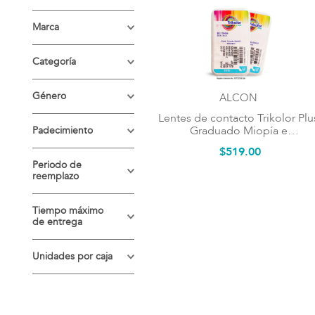
LENTES DE
Marca
CONTACTO
ALCON
Categoría
Lentes para Miopía
Género
ALCON
Lentes de contacto Trikolor Plu
Unisex
Graduado Miopía e
Padecimiento
Hipermetropía
$
519
.
00
Hipermetropía
Periodo de
reemplazo
Miopía
Mensual
Tiempo máximo
de entrega
Uso cosmético
5 dias hábiles
Unidades por caja
1 par