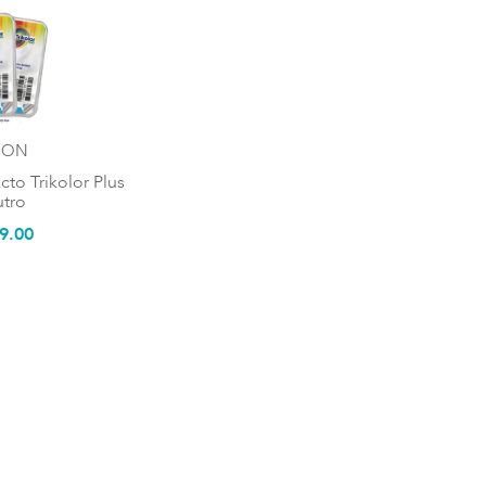
CON
to Trikolor Plus
tro
9
.
00