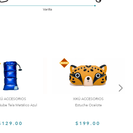
$
3
desde
$
3
desde
KÚ ACCESORIOS
XIKÚ ACCESORIOS
ube Tela Metálico Azul
Estuche Ocelote
$129.00
$199.00