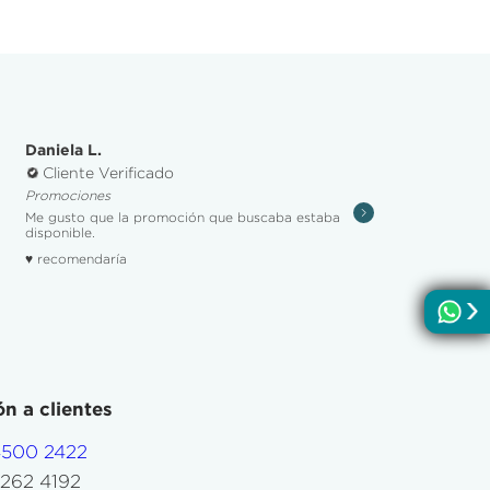
Adriana A.
Cliente Verificado
Atención
ción que buscaba estaba
Promociones buenas y buena atención po
♥ recomendaría
n a clientes
4500 2422
5262 4192