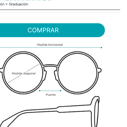
ón + Graduación
COMPRAR
e
$
2
desde