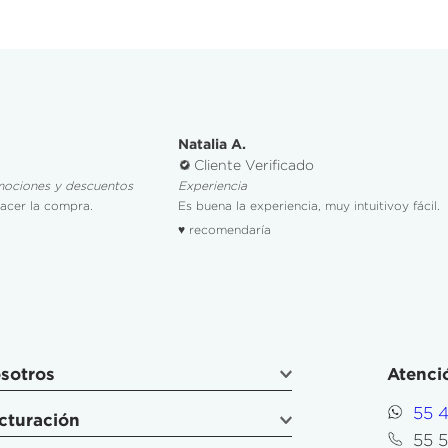
Daniela L.
Natalia A.
Cliente Verificado
Cliente Verificado
Promociones
Experiencia
Me gusto que la promo
Es buena la experiencia, muy intuitivoy fácil.
disponible.
♥ recomendaría
♥ recomendaría
sotros
Atenció
55 
cturación
55 