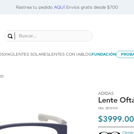
Rastrea tu pedido
AQUÍ
Envíos gratis desde $700
Buscar...
OS
XIKÚ
LENTES SOLARES
LENTES CON IA
BLOG
FUNDACIÓN
PROB
RO
ADIDAS
Lente Oft
SKU
:
20131414
$
3999
.
00
Obtén