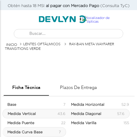
Obtén hasta 18 MSI
al pagar con Mercado Pago
(Consulta TyC)
Buscar...
LENTES OFTÁLMICOS
RAY-BAN META WAYFARER
TRANSITIONS VERDE
PROBADOR
VIRTUAL
Ficha Técnica
Plazos De Entrega
Base
7
Medida Horizontal
52.9
Medida Vertical
43.6
Medida Diagonal
57.6
Medida Puente
22
Medida Varilla
155
Medida Curva Base
7