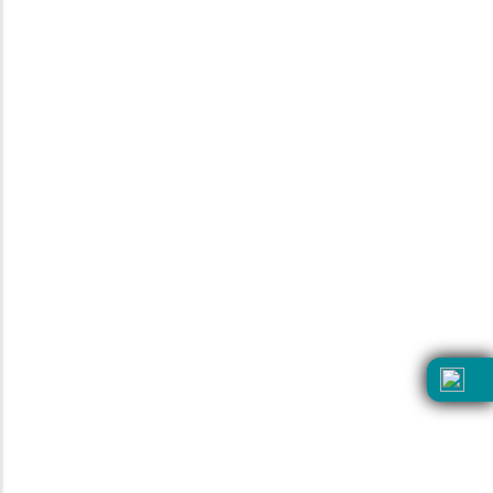
Nosotros
Facturación
Legales
Política de garantías
Seguimiento de pedido
Atención a clientes
55 4500 2422
55 5262 4192
Lunes a Viernes de 8:00 am a 8:00 pm.
Sábados y Domingos de 10:30 am a 8:00 pm
atencionaclientes@devlyn.com.mx
Consulta términos y condiciones aquí