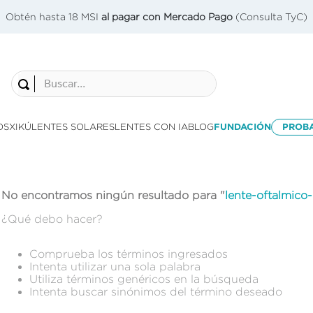
Obtén hasta 18 MSI
al pagar con Mercado Pago
(Consulta TyC)
Buscar...
OS
XIKÚ
LENTES SOLARES
LENTES CON IA
BLOG
FUNDACIÓN
PROB
No encontramos ningún resultado para "
lente-oftalmic
¿Qué debo hacer?
Comprueba los términos ingresados
Intenta utilizar una sola palabra
Utiliza términos genéricos en la búsqueda
Intenta buscar sinónimos del término deseado