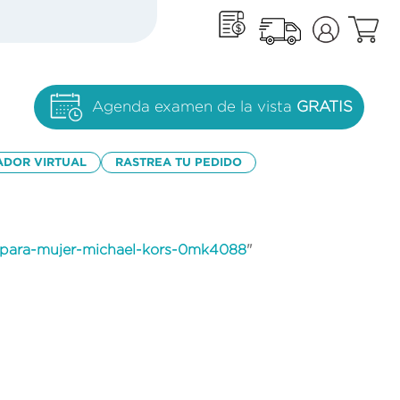
Agenda examen de la vista
GRATIS
ADOR VIRTUAL
RASTREA TU PEDIDO
o-para-mujer-michael-kors-0mk4088
"