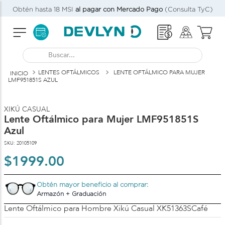
Obtén hasta 18 MSI
al pagar con Mercado Pago
(Consulta TyC)
Buscar...
LENTES OFTÁLMICOS
LENTE OFTÁLMICO PARA MUJER
LMF951851S AZUL
XIKÚ CASUAL
Lente Oftálmico para Mujer LMF951851S
Azul
SKU
:
20105109
$
1999
.
00
Obtén mayor beneficio al comprar:
Armazón + Graduación
Lente Oftálmico para Hombre Xikú Casual XK51363SCafé