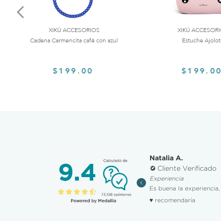
XIKÚ ACCESORIOS
XIKÚ ACCESOR
Cadena Carmencita café con azul
Estuche Ajolo
$199.00
$199.0
ha R.
Natalia A.
iente Verificado
Cliente Verificado
ting publicidad, promociones y descuentos
Experiencia
dad y facilidad para hacer la compra.
Es buena la experiencia, 
omendaría
♥ recomendaría