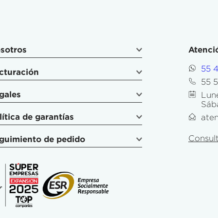
sotros
Atenció
55 
cturación
55 
gales
Lune
Sáb
lítica de garantías
ate
Consult
guimiento de pedido