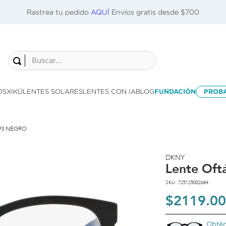
Rastrea tu pedido
AQUÍ
Envíos gratis desde $700
Buscar...
OS
XIKÚ
LENTES SOLARES
LENTES CON IA
BLOG
FUNDACIÓN
PROB
93 NEGRO
DKNY
Lente Oft
SKU
:
725125002684
$
2119
.
00
Obtén