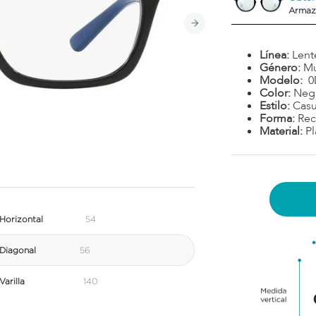
Armaz
Línea:
Lent
Género:
Mu
Modelo:
0
Color:
Neg
Estilo:
Casu
Forma:
Rec
Material:
Pl
Horizontal
54
Diagonal
56
arilla
140