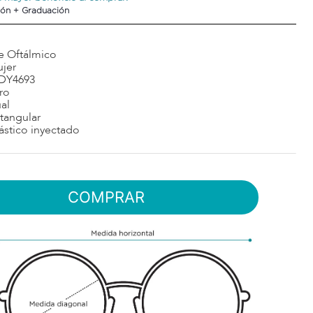
ón + Graduación
e Oftálmico
jer
DY4693
ro
al
tangular
ástico inyectado
COMPRAR
$
2
desde