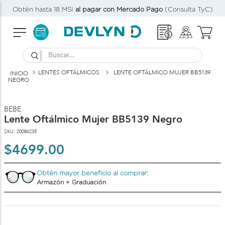
Obtén hasta 18 MSI
al pagar con Mercado Pago
(Consulta TyC)
Buscar...
LENTES OFTÁLMICOS
LENTE OFTÁLMICO MUJER BB5139
NEGRO
P
V
BEBE
Lente Oftálmico Mujer BB5139 Negro
SKU
:
20086235
$
4699
.
00
Obtén mayor beneficio al comprar:
Armazón + Graduación