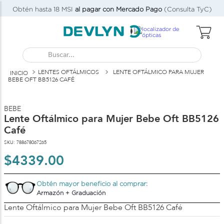
Obtén hasta 18 MSI
al pagar con Mercado Pago
(Consulta TyC)
Buscar...
LENTES OFTÁLMICOS
LENTE OFTÁLMICO PARA MUJER
BEBE OFT BB5126 CAFÉ
P
V
BEBE
Lente Oftálmico para Mujer Bebe Oft BB5126
Café
SKU
:
788678067265
$
4339
.
00
Obtén mayor beneficio al comprar:
Armazón + Graduación
Lente Oftálmico para Mujer Bebe Oft BB5126 Café