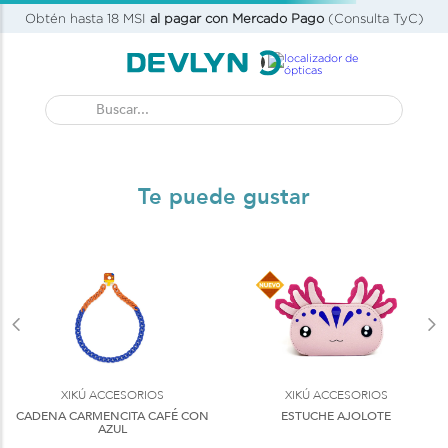
Obtén hasta 18 MSI
al pagar con Mercado Pago
(Consulta TyC)
Buscar...
OOPS!
No encontramos ningún resultado para
"
lente-oftalmico-para-hombre-xiku-eres-
merienda-carey
"
¿Qué debo hacer?
Comprueba los términos
ingresados
Intenta utilizar una sola palabra
Utiliza términos genéricos en la
búsqueda
Intenta buscar sinónimos del
término deseado