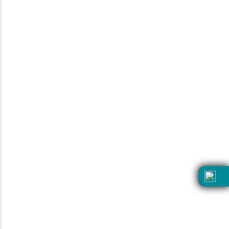
Nosotros
Facturación
Legales
Política de garantías
Seguimiento de pedido
Atención a clientes
55 4500 2422
55 5262 4192
Lunes a Viernes de 8:00 am a 8:00 pm.
Sábados y Domingos de 10:30 am a 8:00 pm
atencionaclientes@devlyn.com.mx
Consulta términos y condiciones aquí