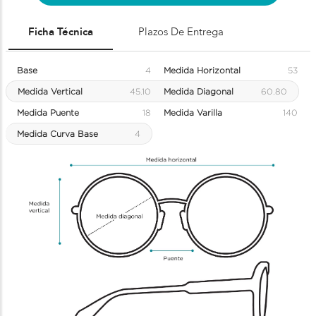
Ficha Técnica
Plazos De Entrega
Base
4
Medida Horizontal
53
Medida Vertical
45.10
Medida Diagonal
60.80
Medida Puente
18
Medida Varilla
140
Medida Curva Base
4