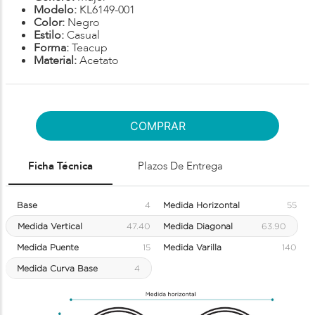
Modelo:
KL6149-001
Color:
Negro
Estilo:
Casual
Forma:
Teacup
Material:
Acetato
COMPRAR
Ficha Técnica
Plazos De Entrega
Base
4
Medida Horizontal
55
Medida Vertical
47.40
Medida Diagonal
63.90
Medida Puente
15
Medida Varilla
140
Medida Curva Base
4