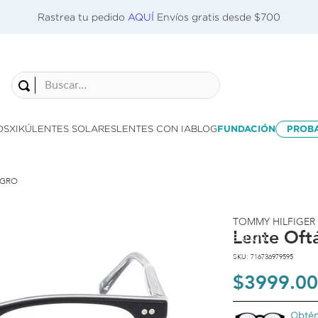
Rastrea tu pedido
AQUÍ
Envíos gratis desde $700
Buscar...
OS
XIKÚ
LENTES SOLARES
LENTES CON IA
BLOG
FUNDACIÓN
PROB
EGRO
TOMMY HILFIGER
Lente Of
PROBADOR
VIRTUAL
SKU
:
716736979595
$
3999
.
00
Obtén