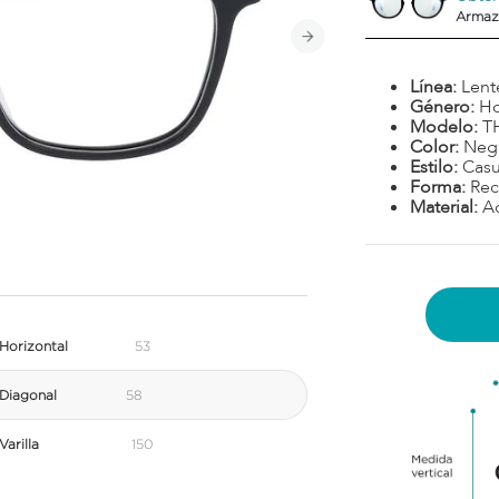
Armaz
Línea:
Lent
Género:
H
Modelo:
T
Color:
Neg
Estilo:
Casu
Forma:
Rec
Material:
A
Horizontal
53
Diagonal
58
arilla
150