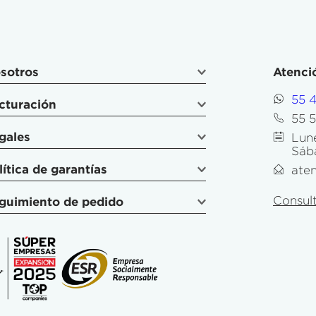
sotros
Atenció
55 
cturación
55 
gales
Lune
Sáb
lítica de garantías
ate
Consult
guimiento de pedido