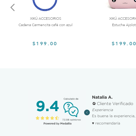
XIKÚ ACCESORIOS
XIKÚ ACCESOR
Cadena Carmencita café con azul
Estuche Ajolo
$199.00
$199.0
ha R.
Natalia A.
iente Verificado
Cliente Verificado
ting publicidad, promociones y descuentos
Experiencia
dad y facilidad para hacer la compra.
Es buena la experiencia, 
omendaría
♥ recomendaría