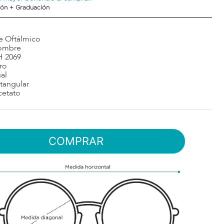
ón + Graduación
e Oftálmico
ombre
H 2069
ro
al
tangular
cetato
COMPRAR
$
3
desde