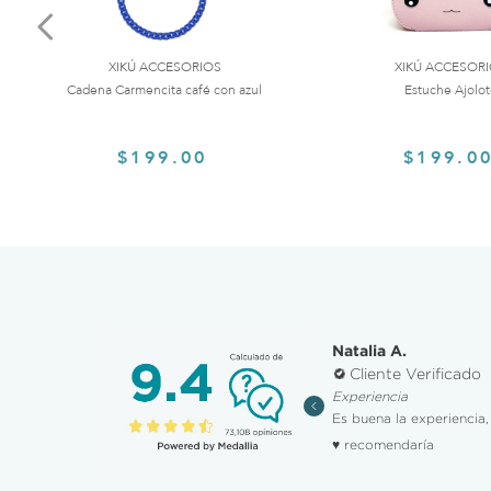
XIKÚ ACCESORIOS
XIKÚ ACCESOR
Cadena Carmencita café con azul
Estuche Ajolo
$199.00
$199.0
ha R.
Natalia A.
iente Verificado
Cliente Verificado
ting publicidad, promociones y descuentos
Experiencia
dad y facilidad para hacer la compra.
Es buena la experiencia, 
omendaría
♥ recomendaría