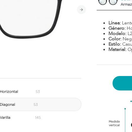
Armaz
Línea:
Lent
Género:
H
Modelo:
L
Color:
Neg
Estilo:
Casu
Material:
Op
Horizontal
53
Diagonal
53
arilla
145