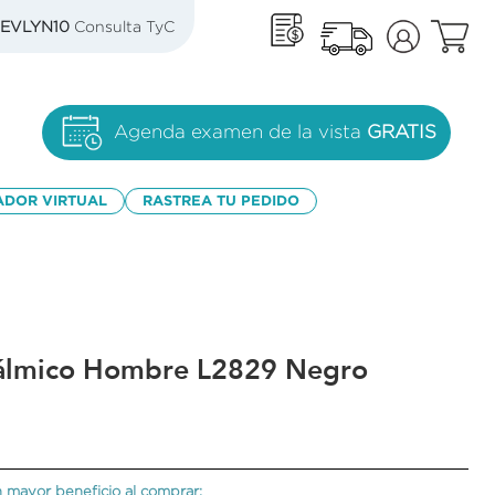
EVLYN10
Consulta TyC
Agenda examen de la vista
GRATIS
ADOR VIRTUAL
RASTREA TU PEDIDO
álmico Hombre L2829 Negro
 mayor beneficio al comprar: