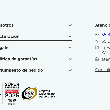
sotros
Atenció
55 
cturación
55 
gales
Lune
Sáb
lítica de garantías
ate
Consult
guimiento de pedido