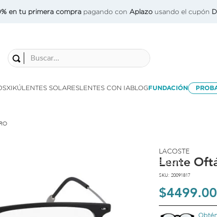
0% en tu primera compra
pagando con
Aplazo
usando el cupón
D
Buscar...
OS
XIKÚ
LENTES SOLARES
LENTES CON IA
BLOG
FUNDACIÓN
PROB
GRO
LACOSTE
Lente Oft
PROBADOR
VIRTUAL
SKU
:
20091817
$
4499
.
00
Obtén