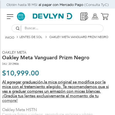
Obtén hasta 18 MSI
al pagar con Mercado Pago
(Consulta TyC)
Buscar...
LENTES DE SOL
OAKLEY META VANGUARD PRIZM NEGRO
P
V
OAKLEY META
Oakley Meta Vanguard Prizm Negro
SKU
:
20129836
$
10
,
999
.
00
Al agregar graduación,la mica original se modifica por la
mica con el tratamiento elegido. Te recomendamos que si
vas a graduar compres un armazón con micas blancas.
¡Gradúa tus lentes exclusivamente al momento de tu
compra!
Oakley Meta HSTN
Captura fotos y videos, reproduce música y obtén