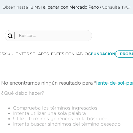
Obtén hasta 18 MSI
al pagar con Mercado Pago
(Consulta TyC)
Buscar...
OS
XIKÚ
LENTES SOLARES
LENTES CON IA
BLOG
FUNDACIÓN
PROB
No encontramos ningún resultado para "
lente-de-sol-p
¿Qué debo hacer?
Comprueba los términos ingresados
Intenta utilizar una sola palabra
Utiliza términos genéricos en la búsqueda
Intenta buscar sinónimos del término deseado