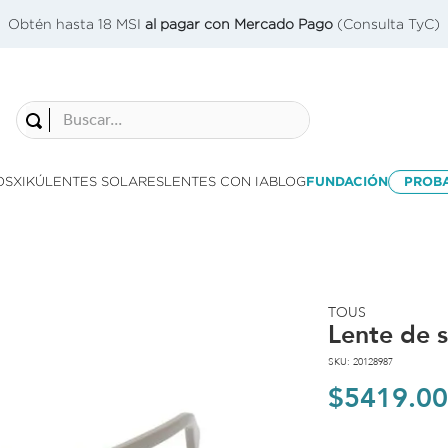
Obtén hasta 18 MSI
al pagar con Mercado Pago
(Consulta TyC)
Buscar...
OS
XIKÚ
LENTES SOLARES
LENTES CON IA
BLOG
FUNDACIÓN
PROB
TOUS
Lente de 
SKU
:
20128987
$
5419
.
00