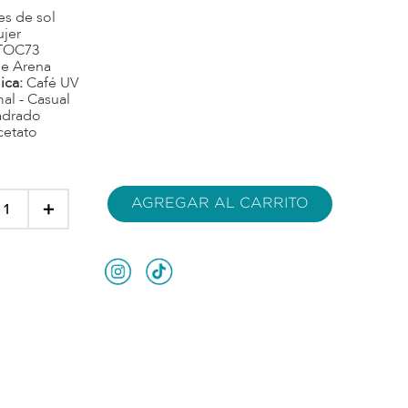
es de sol
jer
TOC73
e Arena
ica:
Café UV
al - Casual
adrado
cetato
AGREGAR AL CARRITO
＋