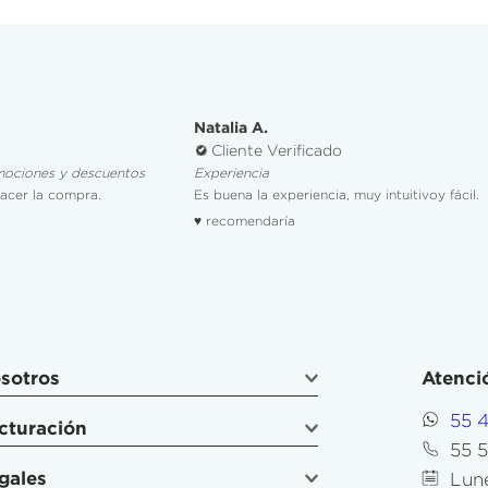
Natalia A.
Cliente Verificado
mociones y descuentos
Experiencia
hacer la compra.
Es buena la experiencia, muy intuitivoy fácil.
♥ recomendaría
sotros
Atenció
55 
cturación
55 
gales
Lune