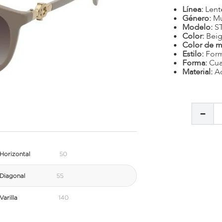
Línea:
Lent
Género:
Mu
Modelo:
S
Color:
Beig
Color de m
Estilo:
Form
Forma:
Cu
Material:
A
－
Horizontal
50
Diagonal
55
arilla
140