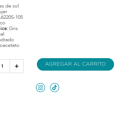
es de sol
jer
L6220S-105
nco
ica:
Gris
al
adrado
ioacetato
AGREGAR AL CARRITO
＋