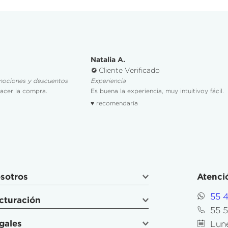
Natalia A.
Cliente Verificado
mociones y descuentos
Experiencia
hacer la compra.
Es buena la experiencia, muy intuitivoy fácil.
♥ recomendaría
sotros
Atenció
55 
cturación
55 
gales
Lune