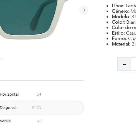
Línea:
Lent
Género:
Mu
Modelo:
K
Color:
Bla
Color de m
Estilo:
Casu
Forma:
Cu
Material:
B
－
Horizontal
54
Diagonal
61.70
arilla
145