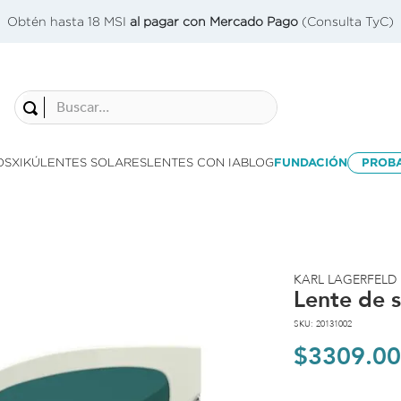
Obtén hasta 18 MSI
al pagar con Mercado Pago
(Consulta TyC)
Buscar...
OS
XIKÚ
LENTES SOLARES
LENTES CON IA
BLOG
FUNDACIÓN
PROB
KARL LAGERFELD
Lente de 
SKU
:
20131002
$
3309
.
00