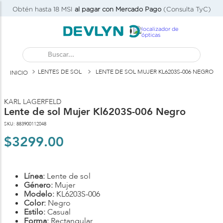
Obtén hasta 18 MSI
al pagar con Mercado Pago
(Consulta TyC)
Buscar...
LENTES DE SOL
LENTE DE SOL MUJER KL6203S-006 NEGRO
P
V
KARL LAGERFELD
Lente de sol Mujer Kl6203S-006 Negro
SKU
:
883900112048
$
3299
.
00
Línea:
Lente de sol
Género:
Mujer
Modelo:
KL6203S-006
Color:
Negro
Estilo:
Casual
Forma:
Rectangular