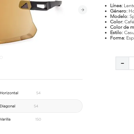
Línea:
Lent
Género:
H
Modelo:
S
Color:
Caf
Color de m
Estilo:
Casu
Forma:
Esp
－
Horizontal
54
Diagonal
54
arilla
150