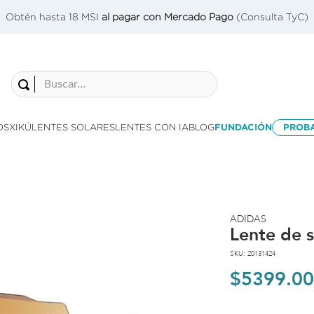
Obtén hasta 18 MSI
al pagar con Mercado Pago
(Consulta TyC)
Buscar...
OS
XIKÚ
LENTES SOLARES
LENTES CON IA
BLOG
FUNDACIÓN
PROB
ADIDAS
Lente de 
SKU
:
20131424
$
5399
.
00