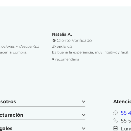
Natalia A.
Cliente Verificado
mociones y descuentos
Experiencia
hacer la compra.
Es buena la experiencia, muy intuitivoy fácil.
♥ recomendaría
sotros
Atenció
55 
cturación
55 
gales
Lune