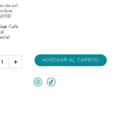
es de sol
ombre
p0100
é
ica:
Café
al
ecial
AGREGAR AL CARRITO
＋