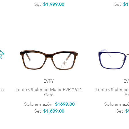
Set
$1,999.00
Set
$1
EVRY
EV
ss
Lente Oftálmico Mujer EVR21911
Lente Oftálmico
Café
Az
Solo armazón
$
1699
.
00
Solo armaz
Set
$1,699.00
Set
$