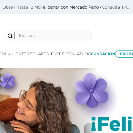
Obtén hasta 18 MSI
al pagar con Mercado Pago
(Consulta TyC)
Buscar...
OS
XIKÚ
LENTES SOLARES
LENTES CON IA
BLOG
FUNDACIÓN
PROB