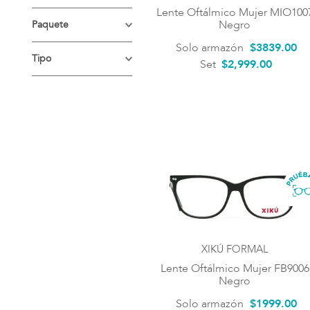
MITA
Lente Oftálmico Mujer MIO100
Cuadrada
Hombre
XIKÚ CASUAL
Negro
Paquete
XIKÚ FORMAL
Solo armazón
$
3839
.
00
Mujer
Premium
Tipo
XIKÚ TRENDY
Set
$2,999.00
Niños
Estándar
Lentes graduados
Unisex
XIKÚ FORMAL
Lente Oftálmico Mujer FB9006
Negro
Solo armazón
$
1999
.
00