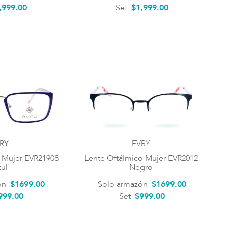
,999.00
Set
$1,999.00
RY
EVRY
 Mujer EVR21908
Lente Oftálmico Mujer EVR2012
ul
Negro
ón
$
1699
.
00
Solo armazón
$
1699
.
00
999.00
Set
$999.00