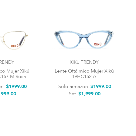
TRENDY
XIKÚ TRENDY
co Mujer Xikú
Lente Oftálmico Mujer Xikú
C157-M Rosa
19HC152-A
ón
$
1999
.
00
Solo armazón
$
1999
.
00
,999.00
Set
$1,999.00