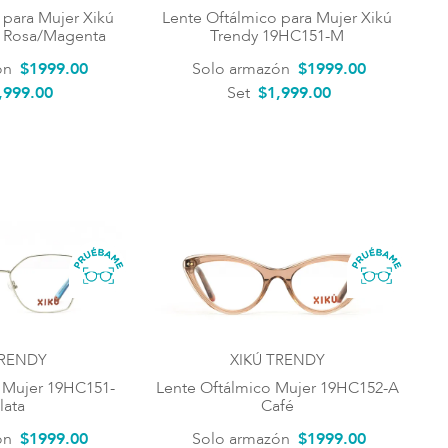
 para Mujer Xikú
Lente Oftálmico para Mujer Xikú
 Rosa/Magenta
Trendy 19HC151-M
ón
$
1999
.
00
Solo armazón
$
1999
.
00
,999.00
Set
$1,999.00
TRENDY
XIKÚ TRENDY
 Mujer 19HC151-
Lente Oftálmico Mujer 19HC152-A
lata
Café
ón
$
1999
.
00
Solo armazón
$
1999
.
00