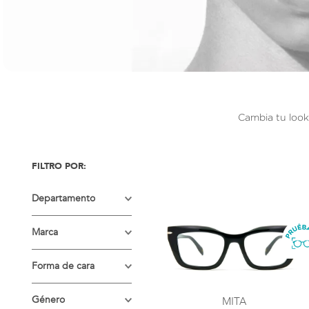
Cambia tu look 
Departamento
LENTES
Marca
OFTÁLMICOS
DKNY
Forma de cara
EVRY
GUESS
Circular
Género
MITA