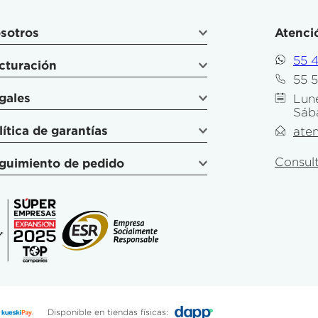
sotros
Atenció
55 
cturación
55 
gales
Lune
Sáb
lítica de garantías
ate
Consult
guimiento de pedido
Disponible en tiendas físicas: