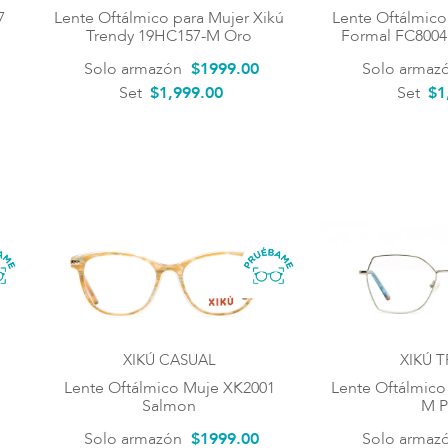
7
Lente Oftálmico para Mujer Xikú
Lente Oftálmico
Trendy 19HC157-M Oro
Formal FC8004
Solo armazón
$
1999
.
00
Solo armaz
Set
$1,999.00
Set
$1
XIKÚ CASUAL
XIKÚ 
Lente Oftálmico Muje XK2001
Lente Oftálmico
Salmon
M P
Solo armazón
$
1999
.
00
Solo armaz