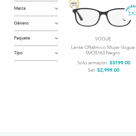
LENTES
Marca
OFTÁLMICOS
VOGUE
Género
Mujer
Paquete
VOGUE
Lente Oftálmico Mujer Vogue
Estándar
0VO5163 Negro
Tipo
Solo armazón
$
3199
.
00
Lentes graduados
Set
$2,999.00