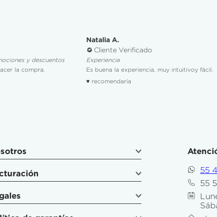
Natalia A.
Cliente Verificado
mociones y descuentos
Experiencia
hacer la compra.
Es buena la experiencia, muy intuitivoy fácil.
♥ recomendaría
sotros
Atenció
55 
cturación
55 
gales
Lune
Sáb