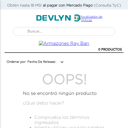
Obtén hasta 18 MSI
al pagar con Mercado Pago
(Consulta TyC)
Buscar...
0
PRODUCTOS
Fecha De Release
OOPS!
No se encontró ningún producto
¿Qué debo hacer?
Comprueba los términos
ingresados
Intenta utilizar una sola palabra