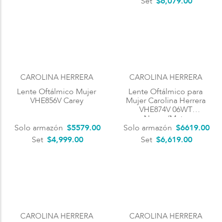
Set
$6,079.00
CAROLINA HERRERA
CAROLINA HERRERA
Lente Oftálmico Mujer
Lente Oftálmico para
VHE856V Carey
Mujer Carolina Herrera
VHE874V 06WT
Negro/Mate
Solo armazón
$
5579
.
00
Solo armazón
$
6619
.
00
Set
$4,999.00
Set
$6,619.00
CAROLINA HERRERA
CAROLINA HERRERA