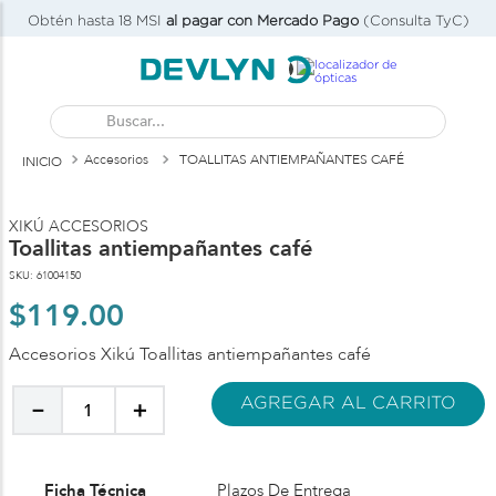
Obtén hasta 18 MSI
al pagar con Mercado Pago
(Consulta TyC)
Buscar...
Accesorios
TOALLITAS ANTIEMPAÑANTES CAFÉ
XIKÚ ACCESORIOS
Toallitas antiempañantes café
SKU
:
61004150
$
119
.
00
Accesorios Xikú Toallitas antiempañantes café
AGREGAR AL CARRITO
－
＋
Ficha Técnica
Plazos De Entrega