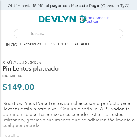
Obtén hasta 18 MSI
al pagar con Mercado Pago
(Consulta TyC)
Buscar...
Accesorios
PIN LENTES PLATEADO
XIKÚ ACCESORIOS
Pin Lentes plateado
SKU
:
61004137
$
149
.
00
Nuestros Pines Porta Lentes son el accesorio perfecto para
llevar tu estilo a otro nivel. Con un diseño inFALSEvador, te
permiten sujetar tus armazones cuando FALSE los estés
utilizando, gracias a sus imanes que se adhieren fácilmente a
cualquier prenda.
Detalles: