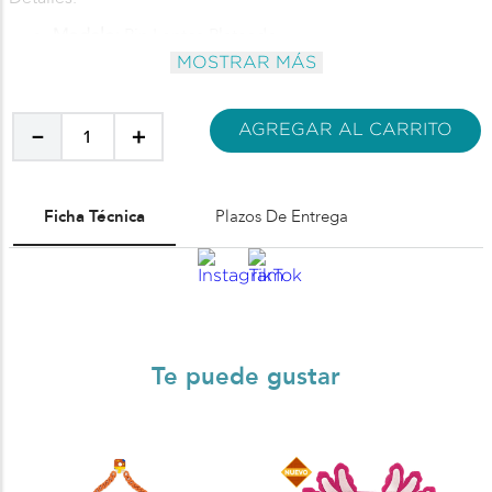
Modelo:
Pin Lentes Plateado
Material:
Metal e imanes de neodimio
MOSTRAR MÁS
AGREGAR AL CARRITO
－
＋
Ficha Técnica
Plazos De Entrega
Te puede gustar