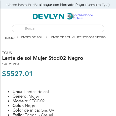
Obtén hasta 18 MSI
al pagar con Mercado Pago
(Consulta TyC)
Buscar...
LENTES DE SOL
LENTE DE SOL MUJER STOD02 NEGRO
TOUS
Lente de sol Mujer Stod02 Negro
SKU
:
20130833
$
5527
.
01
Línea:
Lentes de sol
Género:
Mujer
Modelo:
STOD02
Color:
Negro
Color de mica:
Gris UV
Estilo:
Formal -
Casual