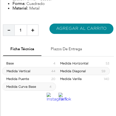
Forma:
Cuadrado
Material:
Metal
AGREGAR AL CARRITO
－
＋
Ficha Técnica
Plazos De Entrega
Base
4
Medida Horizontal
53
Medida Vertical
44
Medida Diagonal
59
Medida Puente
20
Medida Varilla
140
Medida Curva Base
4