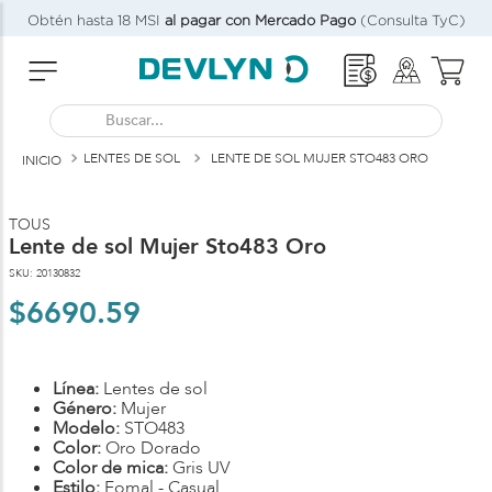
Obtén hasta 18 MSI
al pagar con Mercado Pago
(Consulta TyC)
Buscar...
LENTES DE SOL
LENTE DE SOL MUJER STO483 ORO
TOUS
Lente de sol Mujer Sto483 Oro
SKU
:
20130832
$
6690
.
59
Línea:
Lentes de sol
Género:
Mujer
Modelo:
STO483
Color:
Oro Dorado
Color de mica:
Gris UV
Estilo:
Fomal - Casual