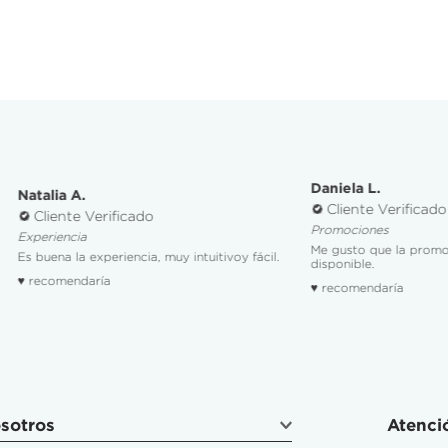
Daniela L.
Cliente Verificado
Promociones
Me gusto que la promoción que buscaba estaba
muy intuitivoy fácil.
disponible.
♥ recomendaría
sotros
Atenció