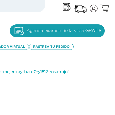
Agenda examen de la vista
GRATIS
ADOR VIRTUAL
RASTREA TU PEDIDO
o-mujer-ray-ban-0ry1612-rosa-rojo
"