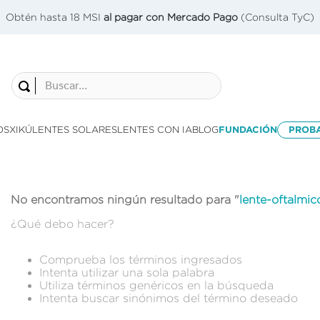
Obtén hasta 18 MSI
al pagar con Mercado Pago
(Consulta TyC)
Buscar...
OS
XIKÚ
LENTES SOLARES
LENTES CON IA
BLOG
FUNDACIÓN
PROB
No encontramos ningún resultado para "
lente-oftalmic
¿Qué debo hacer?
Comprueba los términos ingresados
Intenta utilizar una sola palabra
Utiliza términos genéricos en la búsqueda
Intenta buscar sinónimos del término deseado