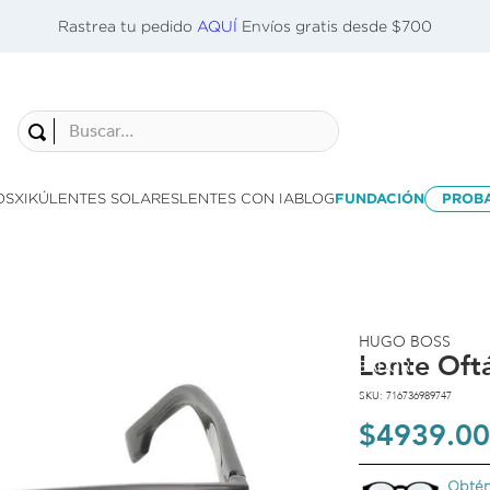
Rastrea tu pedido
AQUÍ
Envíos gratis desde $700
Buscar...
OS
XIKÚ
LENTES SOLARES
LENTES CON IA
BLOG
FUNDACIÓN
PROB
HUGO BOSS
Lente Oft
PROBADOR
VIRTUAL
SKU
:
716736989747
$
4939
.
00
Obtén