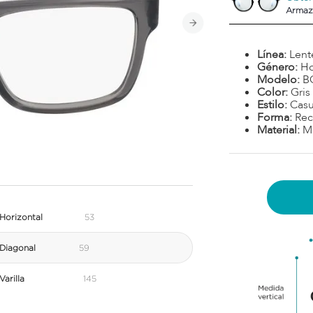
Armaz
Línea:
Lent
Género:
H
Modelo:
B
Color:
Gris
Estilo:
Casu
Forma:
Rec
Material:
M
Horizontal
53
Diagonal
59
arilla
145