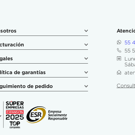
sotros
Atenció
55 
cturación
55 
gales
Lune
Sáb
lítica de garantías
ate
Consult
guimiento de pedido