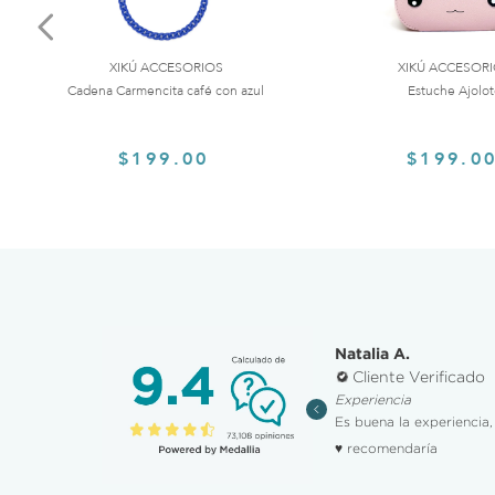
XIKÚ ACCESORIOS
XIKÚ ACCESOR
Cadena Carmencita café con azul
Estuche Ajolo
$199.00
$199.0
ha R.
Natalia A.
iente Verificado
Cliente Verificado
ting publicidad, promociones y descuentos
Experiencia
dad y facilidad para hacer la compra.
Es buena la experiencia, 
omendaría
♥ recomendaría