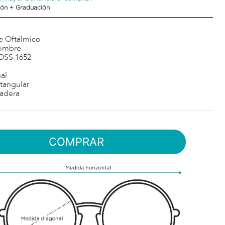
ón + Graduación
e Oftálmico
ombre
OSS 1652
al
tangular
adera
COMPRAR
$
4
desde