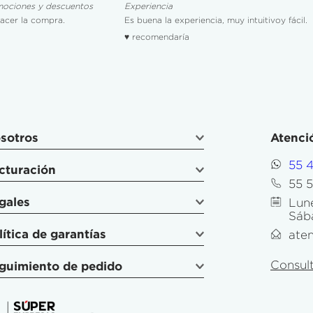
mociones y descuentos
Experiencia
hacer la compra.
Es buena la experiencia, muy intuitivoy fácil.
♥ recomendaría
sotros
Atenció
55 
cturación
55 
gales
Lune
Sáb
lítica de garantías
ate
Consult
guimiento de pedido