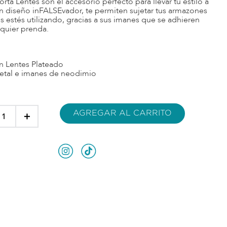
rta Lentes son el accesorio perfecto para llevar tu estilo a
un diseño inFALSEvador, te permiten sujetar tus armazones
 estés utilizando, gracias a sus imanes que se adhieren
lquier prenda.
n Lentes Plateado
tal e imanes de neodimio
AGREGAR AL CARRITO
＋