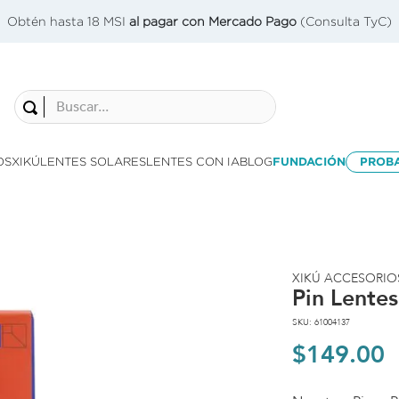
Obtén hasta 18 MSI
al pagar con Mercado Pago
(Consulta TyC)
Buscar...
OS
XIKÚ
LENTES SOLARES
LENTES CON IA
BLOG
FUNDACIÓN
PROB
XIKÚ ACCESORIO
Pin Lente
SKU
:
61004137
$
149
.
00