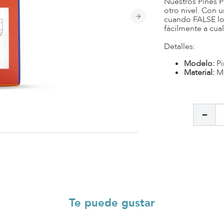
Nuestros Pines Po
otro nivel. Con 
cuando FALSE los
fácilmente a cua
Detalles:
Modelo:
Pi
Material:
Me
－
Te puede gustar