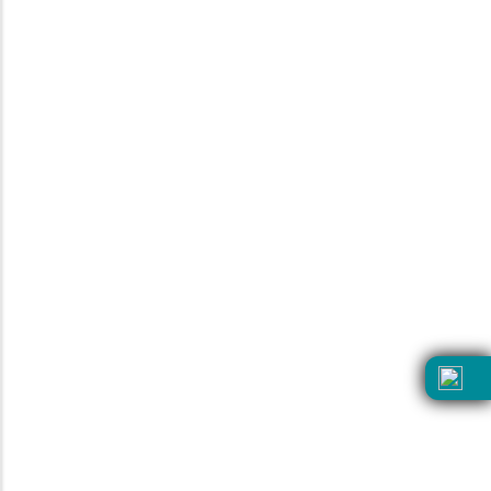
Nosotros
Facturación
Legales
Política de garantías
Seguimiento de pedido
Atención a clientes
55 4500 2422
55 5262 4192
Lunes a Viernes de 8:00 am a 8:00 pm.
Sábados y Domingos de 10:30 am a 8:00 pm
atencionaclientes@devlyn.com.mx
Consulta términos y condiciones aquí