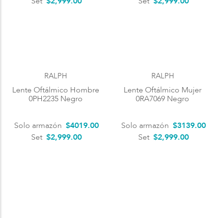
Set
$2,999.00
Set
$2,999.00
RALPH
RALPH
Lente Oftálmico Hombre
Lente Oftálmico Mujer
0PH2235 Negro
0RA7069 Negro
Solo armazón
$
4019
.
00
Solo armazón
$
3139
.
00
Set
$2,999.00
Set
$2,999.00