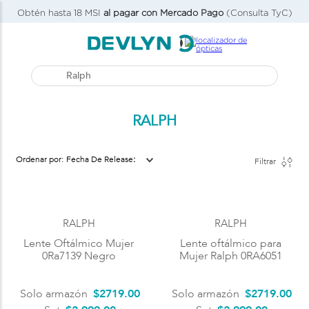
Obtén hasta 18 MSI
al pagar con Mercado Pago
(Consulta TyC)
Buscar...
RALPH
Fecha De Release
Filtrar
RALPH
RALPH
Lente Oftálmico Mujer
Lente oftálmico para
0Ra7139 Negro
Mujer Ralph 0RA6051
Solo armazón
$
2719
.
00
Solo armazón
$
2719
.
00