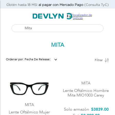
Obtén hasta 18 MSI
al pagar con Mercado Pago
(Consulta TyC)
Buscar...
MITA
Fecha De Release
Filtrar
MITA
Lente Oftálmico Hombre
Mita MIO1003 Carey
MITA
Solo armazón
$
3839
.
00
Lente Oftálmico Mujer