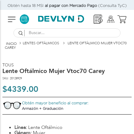
Obtén hasta 18 MSI
al pagar con Mercado Pago
(Consulta TyC)
Buscar...
LENTES OFTÁLMICOS
LENTE OFTÁLMICO MUJER VTOC70
CAREY
TOUS
Lente Oftálmico Mujer Vtoc70 Carey
SKU
:
20128929
$
4339
.
00
Obtén mayor beneficio al comprar:
Armazón + Graduación
Línea:
Lente Oftálmico
Género:
Mujer